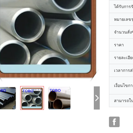
ได้รับการ
หมายเลขรุ
จำนวนสั่งซื
ราคา
รายละเอีย
เวลาการส
เงื่อนไขก
สามารถใน