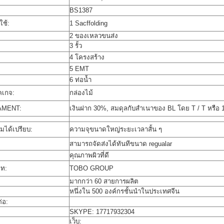
BS1387
ใช้:
1 Sacffolding
2 ของเหลวขนส่ง
3 รั้ว
4 โครงสร้าง
5 EMT
6 ท่อน้ำ
เกจ:
กล่องไม้
AMENT:
เงินฝาก 30%, สมดุลกับสำเนาของ BL โดย T / T หรือ 10
มได้เปรียบ:
ความจุขนาดใหญ่ระยะเวลาสั้น ๆ
สามารถจัดส่งได้ทันทีขนาด regualar
คุณภาพผิวที่ดี
ัท:
TOBO GROUP
มากกว่า 60 สายการผลิต
หนึ่งใน 500 องค์กรชั้นนำในประเทศจีน
่อ:
SKYPE: 17717932304
เว็บ: