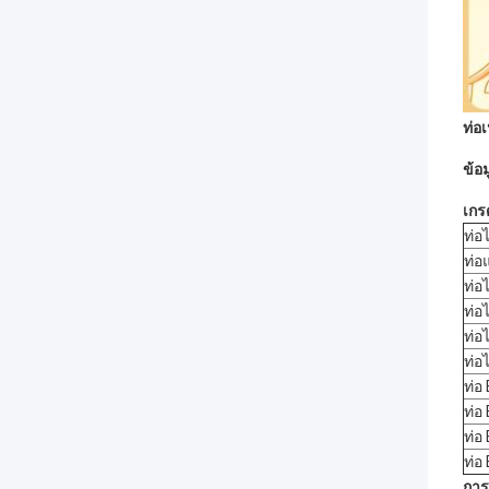
ท่อ
ข้อ
เกร
ท่อ
ท่อ
ท่อ
ท่อ
ท่อ
ท่อ
ท่อ
ท่อ
ท่อ
ท่อ
การ