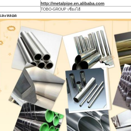
http://metalpipe.en.alibaba.com
TOBO-GROUP
เซี่ยงไฮ้
และหลอด