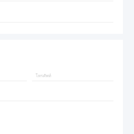
สุด TOBO ชนะ
วมมือ