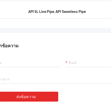
ในการจัดอันดับผู้ขายล่า
าการส่งมอบตรงเวลา
คะแนนยอดเยี่ยมมันดีจะร่
ีพมาก
น
API 5L Line Pipe
,
API Seamless Pipe
กข้อความ
ส่งข้อความ