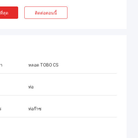
ี่สุด
ติดต่อตอนนี้
้า
หลอด TOBO CS
ท่อ
ร
ท่อก๊าซ
Aimee