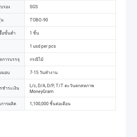
รับรอง
SGS
่น
TOBO-90
้อขั้นต่ำ
1 ชิ้น
1 usd per pcs
ดการบรรจุ
กรณีไม้
่งมอบ
7-15 วันทำงาน
L/c, D/A, D/P, T/T ตะวันตกสหภาพ
ารชำระเงิน
MoneyGram
การผลิต
1,100,000 ชิ้นต่อเดือน