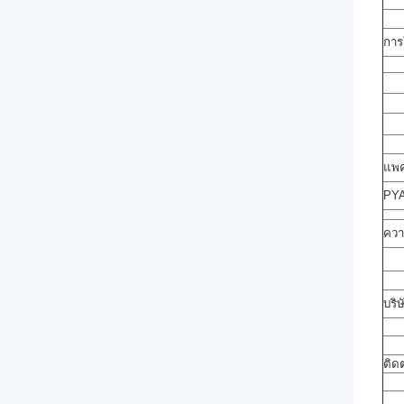
การ
แพค
PY
ควา
บริษ
ติดต