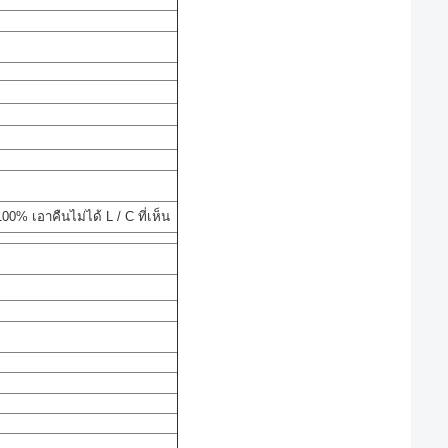
0% เอาคืนไม่ได้ L / C ที่เห็น