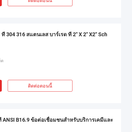
ติดต่อตอนนี้
์จ ที 304 316 สแตนเลส บาร์เรด ที 2" X 2" X2" Sch
็ต
ติดต่อตอนนี้
ี ANSI B16.9 ข้อต่อเชื่อมชนสำหรับบริการเคมีและ