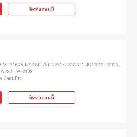
ติดต่อตอนนี้
ASME B16.9, ASME B16.25, MSS SP-75 DIN2617 JISB2311 JISB2312 JISB2313
 WP321, WP310S
e, Cast, Etc.
ติดต่อตอนนี้