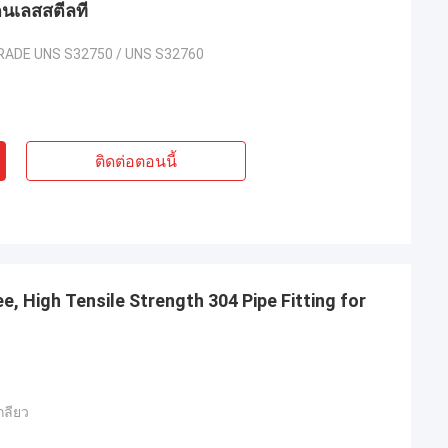
นเลสสตีลที
ADE UNS S32750 / UNS S32760
ติดต่อตอนนี้
e, High Tensile Strength 304 Pipe Fitting for
เกลียว
Aimee