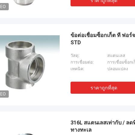
ราคาถูกที่สุด
DEO
ข้อต่อเชื่อมซ็อกเก็ต ที ฟอร
STD
วัสดุ:
สแตนเลส
การเชื่อมต่อ:
การเชื่อมซ็อกเก
เทคนิค:
ปลอมแปลง
ราคาถูกที่สุด
DEO
316L สแตนเลสเท่ากับ / ลดท
ทางทะเล