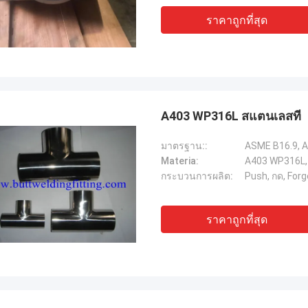
ราคาถูกที่สุด
A403 WP316L สแตนเลสที
มาตรฐาน::
Materia:
A403 WP316L,
กระบวนการผลิต:
Push, กด, Forg
ราคาถูกที่สุด