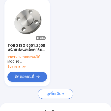
TOBO ISO 9001:2008
หน้าแปลนเหล็กคาร์บอน
ฟอร์จ กลึง CNC สำหรับ
ราคา:
สามารถต่อรองได้
เครื่องจักร
MOQ:
1ชิ้น
รับราคาล่าสุด
ติดต่อตอนนี้
ดูเพิ่มเติม