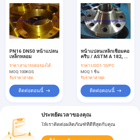
PN16 DN50 หน้าแปลน
หน้าแปลนเหล็กเชื่อมคอ
เหล็กหลอม
ครีบ / ASTM A 182, GR
F1, F11, F22, F5, F9,
ราคา:
สามารถต่อรองได้
ราคา:
USD1-10/PC
F9
MOQ:
100KGS
MOQ:
1 ชิ้น
รับราคาล่าสุด
รับราคาล่าสุด
ติดต่อตอนนี้
ติดต่อตอนนี้
ประหยัดเวลาของคุณ
ให้เราติดต่อผลิตภัณฑ์ที่ดีที่สุดกับคุณ