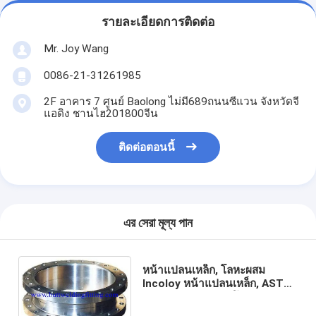
รายละเอียดการติดต่อ
Mr. Joy Wang
0086-21-31261985
2F อาคาร 7 ศูนย์ Baolong ไม่มี689ถนนซีแวน จังหวัดจี
แอดิง ชานไฮ201800จีน
ติดต่อตอนนี้
এর সেরা মূল্য পান
หน้าแปลนเหล็ก, โลหะผสม
Incoloy หน้าแปลนเหล็ก, ASTM
AB564, NO8825 / โลหะผสม
825 / 2.4858, SO, RF, B16.5