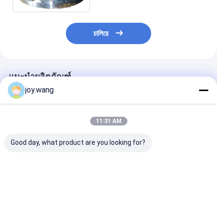
চালিয়ে
แนะนำผลิตภัณฑ์
joy.wang
11:31 AM
Good day, what product are you looking for?
RTJ Forged Steel
Forged Steel Flange
REACH Compli
Flange Octagonal
CAD Drawing 3D
Eco Forged Ste
Ring Gasket Sealing
Model with Bolt
Flange Suitabl
for High Pressure
Torque Installation
Sustainable Pi
Pipeline
Guide
Projects
ราคาดีที่สุด
ราคาดีที่สุด
ราคาดีที่ส