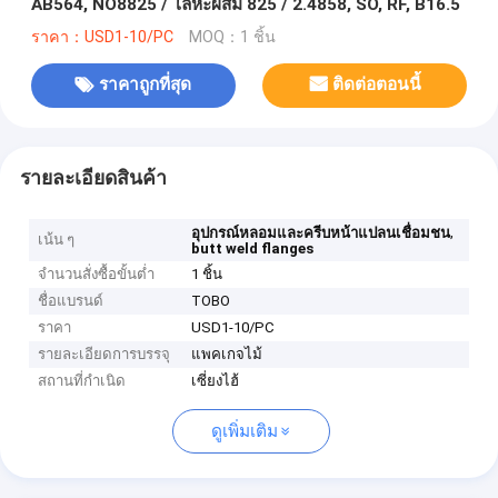
AB564, NO8825 / โลหะผสม 825 / 2.4858, SO, RF, B16.5
ราคา：USD1-10/PC
MOQ：1 ชิ้น
ราคาถูกที่สุด
ติดต่อตอนนี้
รายละเอียดสินค้า
,
อุปกรณ์หลอมและครีบหน้าแปลนเชื่อมชน
เน้น ๆ
butt weld flanges
จำนวนสั่งซื้อขั้นต่ำ
1 ชิ้น
ชื่อแบรนด์
TOBO
ราคา
USD1-10/PC
รายละเอียดการบรรจุ
แพคเกจไม้
สถานที่กำเนิด
เซี่ยงไฮ้
ดูเพิ่มเติม