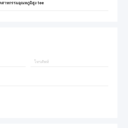
สุด TOBO ชนะ
ุตสาหกรรมอุณหภูมิสูง tee
วมมือ