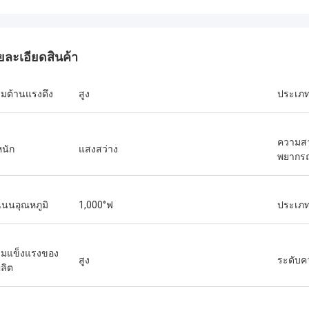
ยละเอียดสินค้า
มต้านแรงดึง
สูง
ประเภท
ความส
หนัก
แสงสว่าง
พยากรณ
นนอุณหภูมิ
1,000°ฟ
ประเภทส
มแข็งแรงของ
สูง
ระดับค
ลิต
สหรัฐอเมริกา --- Alfaro
บราซิล --- 
182 F55 ซูเปอร์เพล็กซ์แปลนคุณภาพ