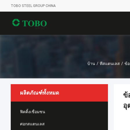
TOBO STEEL GROUP CHINA
บ้าน
/
ทีสแตนเลส
/
ข้
ผลิตภัณฑ์ทั้งหมด
ข
อุ
ฟิตติ้งเชื่อมชน
ศอกสแตนเลส