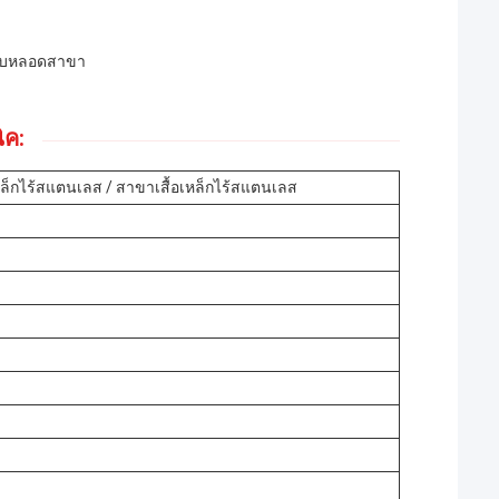
หรับหลอดสาขา
ิค:
้อเหล็กไร้สแตนเลส / สาขาเสื้อเหล็กไร้สแตนเลส