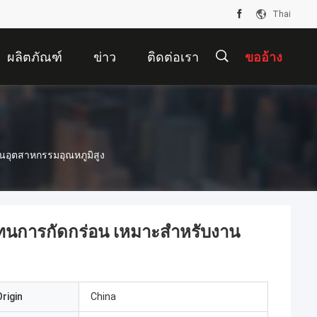
Thai
ผลิตภัณฑ์
ข่าว
ติดต่อเรา
ขออ้าง
อุตสาหกรรมอุณหภูมิสูง
ทนการกัดกร่อน เหมาะสำหรับงาน
rigin
China