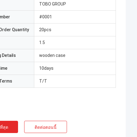
TOBO GROUP
umber
#0001
Order Quantity
20pcs
1.5
 Details
wooden case
Time
10days
Terms
T/T
ี่สุด
ติดต่อตอนนี้