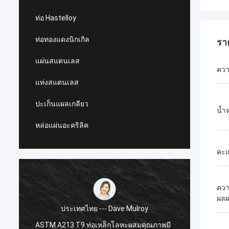
ท่อ Hastelloy
ท่อทองแดงนิกเกิล
รา
แผ่นสแตนเลส
ควา
แท่งสแตนเลส
ปะเก็นแผลเกลียว
น้ำ
หล่อแผ่นอะคริลิค
คะแ
ควา
ผลผ
ประเทศไทย --- Dave Mulroy
ASTM A213 T9 ท่อเหล็กโลหะผสมคุณภาพมี
ASTM A