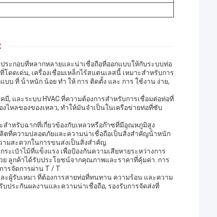
:
ประกอบที่หลากหลายและน่าเชื่อถือที่ออกแบบให้กับระบบท่อ
เด่น, เครื่องเชื่อมเหล็กไร้สแตนเลสนี้ เหมาะสําหรับการ
 น้ําหนัก น้อย ทํา ให้ การ ติดตั้ง และ การ ใช้งาน ง่าย,
ี, และระบบ HVAC ที่ความต้องการสําหรับการเชื่อมต่อท่อที่
ไหลของของเหลว, ทําให้มันจําเป็นในเครือข่ายท่อที่ซับ
หรับฉากที่เกี่ยวข้องกับเหลวหรือก๊าซที่มีอุณหภูมิสูง
ที่ความปลอดภัยและความน่าเชื่อถือเป็นสิ่งสําคัญน้ําหนัก
่ความสะดวกในการขนส่งเป็นสิ่งสําคัญ.
กระเป๋าไม้ที่แข็งแรง เพื่อป้องกันความเสียหายระหว่างการ
น่วย ลูกค้าได้รับประโยชน์จากคุณภาพและราคาที่คุ้มค่า. การ
กการจัดการผ่าน T / T
งและผู้รับเหมา ที่ต้องการสายท่อที่ทนทาน ความร้อน และความ
รับประกันผลงานและความน่าเชื่อถือ, รองรับการจัดส่งที่