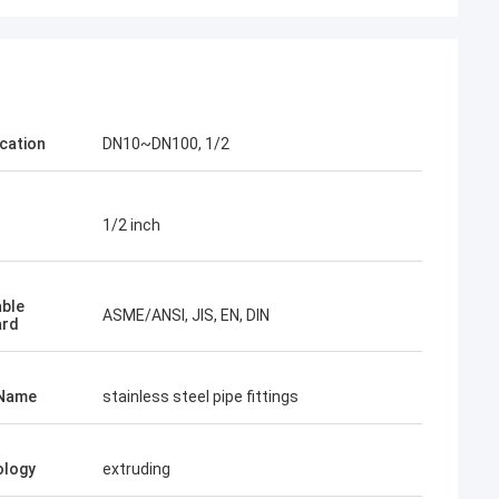
ication
DN10~DN100, 1/2
1/2 inch
able
ASME/ANSI, JIS, EN, DIN
ard
 Name
stainless steel pipe fittings
Aimee
ology
extruding