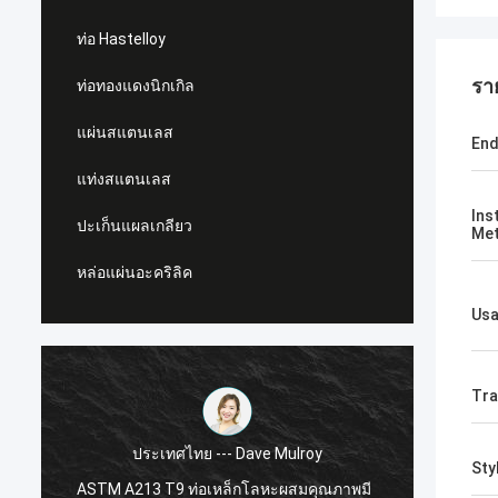
ท่อ Hastelloy
รา
ท่อทองแดงนิกเกิล
แผ่นสแตนเลส
End
แท่งสแตนเลส
Ins
ปะเก็นแผลเกลียว
Me
หล่อแผ่นอะคริลิค
Us
Tra
ประเทศไทย --- Dave Mulroy
Sty
ASTM A213 T9 ท่อเหล็กโลหะผสมคุณภาพมี
ASTM A