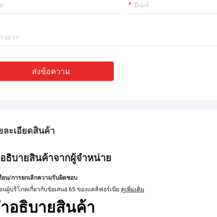
ส่งข้อความ
ยละเอียดสินค้า
าอธิบายสินค้าจากผู้จําหน่าย
ตือน/การยกเลิกความรับผิดชอบ
ือนผู้บริโภคเกี่ยวกับข้อเสนอ 65 ของแคลิฟอร์เนีย
ดูเพิ่มเติม
ําอธิบายสินค้า