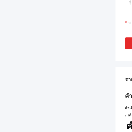
รา
คํ
คําเ
เต
ค