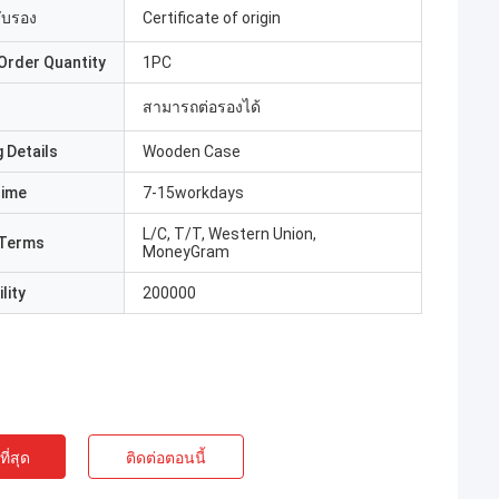
รับรอง
Certificate of origin
Order Quantity
1PC
สามารถต่อรองได้
 Details
Wooden Case
Time
7-15workdays
L/C, T/T, Western Union,
Terms
MoneyGram
lity
200000
ี่สุด
ติดต่อตอนนี้