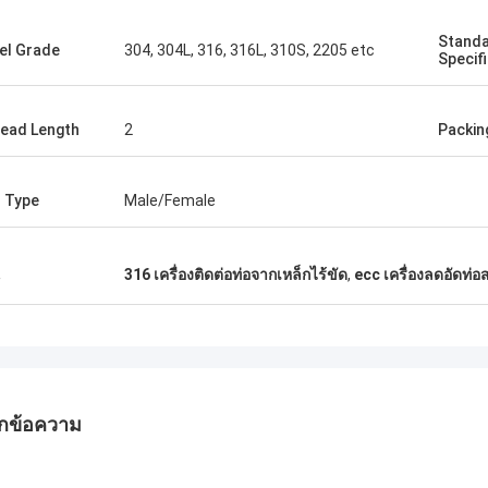
ในการจัดอันดับผู้ขายล่า
าการส่งมอบตรงเวลา
คะแนนยอดเยี่ยมมันดีจะร่
ีพมาก
Stand
el Grade
304, 304L, 316, 316L, 310S, 2205 etc
Specif
ead Length
2
Packin
 Type
Male/Female
น
316 เครื่องติดต่อท่อจากเหล็กไร้ขัด
,
ecc เครื่องลดอัดท่
กข้อความ