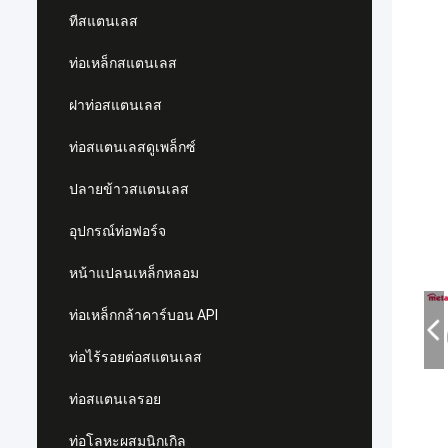
ทีสแตนเลส
ท่อเหล็กสแตนเลส
ฝาท่อสแตนเลส
ท่อสแตนเลสดูเพล็กซ์
ปลายข้าวสแตนเลส
อุปกรณ์ท่อฟอร์จ
หน้าแปลนเหล็กหลอม
ท่อเหล็กกล้าคาร์บอน API
ท่อไร้รอยต่อสแตนเลส
ท่อสแตนเลรอย
ท่อโลหะผสมนิกเกิล