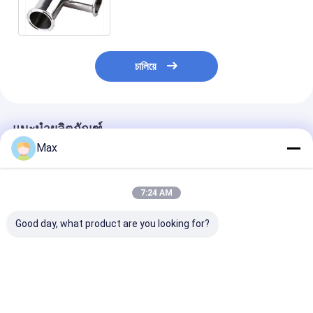
แตนเลสคาร์บอน Tee
চালিয়ে
แนะนำผลิตภัณฑ์
Max
7:24 AM
Good day, what product are you looking for?
150# Stainless Steel
ASME B16.5 WP304L
ข้อต่อเชื่อมซ็อกเ
Equal Tee WP304L
/ 316L 150 # สแตน
อร์จ ที 304 31
316L Butt-weld Pipe
เลสสตีลเท่ากับข้อต่อท่อ
เลส บาร์เรด ที 2"
Fitting ASME B16.5
สแตนเลส MT23
X2" Sch STD
ราคาดีที่สุด
ราคาดีที่สุด
ราคาดีที่ส