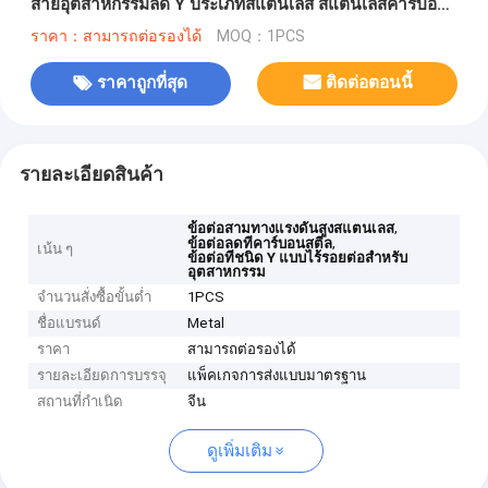
สายอุตสาหกรรมลด Y ประเภทสแตนเลส สแตนเลสคาร์บอน
Tee
ราคา：สามารถต่อรองได้
MOQ：1PCS
ราคาถูกที่สุด
ติดต่อตอนนี้
รายละเอียดสินค้า
,
ข้อต่อสามทางแรงดันสูงสแตนเลส
,
ข้อต่อลดทีคาร์บอนสตีล
เน้น ๆ
ข้อต่อทีชนิด Y แบบไร้รอยต่อสำหรับ
อุตสาหกรรม
จำนวนสั่งซื้อขั้นต่ำ
1PCS
ชื่อแบรนด์
Metal
ราคา
สามารถต่อรองได้
รายละเอียดการบรรจุ
แพ็คเกจการส่งแบบมาตรฐาน
สถานที่กำเนิด
จีน
ดูเพิ่มเติม