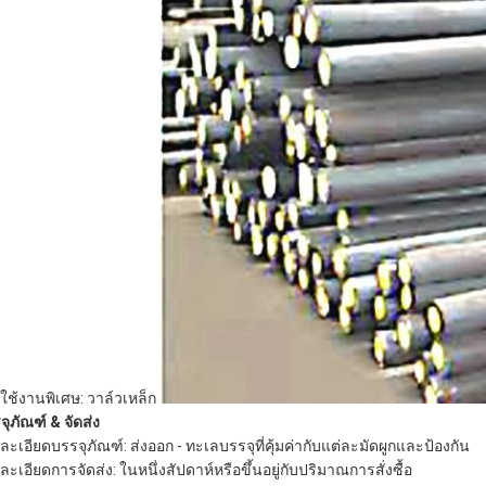
ใช้งานพิเศษ: วาล์วเหล็ก
จุภัณฑ์ & จัดส่ง
ละเอียดบรรจุภัณฑ์: ส่งออก - ทะเลบรรจุที่คุ้มค่ากับแต่ละมัดผูกและป้องกัน
ละเอียดการจัดส่ง: ในหนึ่งสัปดาห์หรือขึ้นอยู่กับปริมาณการสั่งซื้อ