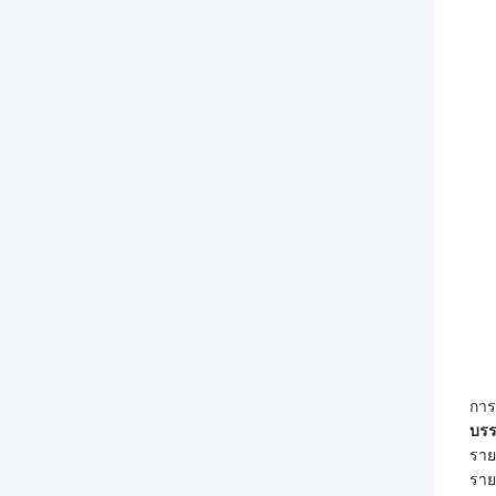
การ
บรร
ราย
ราย