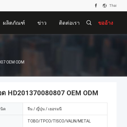
Thai
ผลิตภัณฑ์
ข่าว
ติดต่อเรา
ขออ้าง
80807 OEM ODM
บนร็อด HD201370080807 OEM ODM
เนิด
จีน / ญี่ปุ่น / เยอรมนี
TOBO/TPCO/TISCO/VALIN/METAL