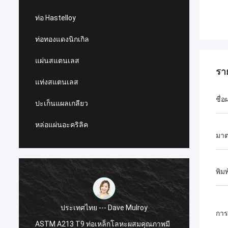
ท่อ Hastelloy
ท่อทองแดงนิกเกิล
แผ่นสแตนเลส
รา
แท่งสแตนเลส
ชื่อ
ปะเก็นแผลเกลียว
หล่อแผ่นอะคริลิค
มา
พิมพ
ประเทศไทย --- Dave Mulroy
การ
ASTM A213 T9 ท่อเหล็กโลหะผสมคุณภาพมี
ASTM A