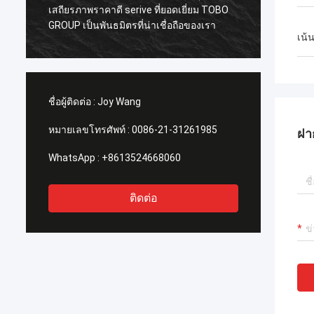
เสถียรภาพราคาดี serive ที่ยอดเยี่ยม TOBO
ดีเราชอบมัน! และเวล
GROUP เป็นพันธมิตรที่น่าเชื่อถือของเรา
มืออาช
เน้
ชื่อผู้ติดต่อ :
Joy Wang
หมายเลขโทรศัพท์ :
0086-21-31261985
ฝา
WhatsApp :
+8613524668060
ติดต่อ