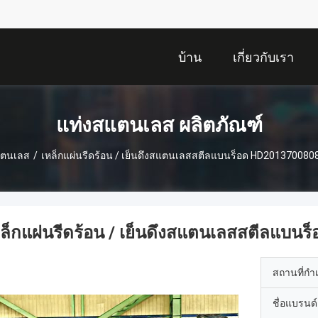
บ้าน
เกี่ยวกับเรา
แท่งสแตนเลส ผลิตภัณฑ์
แตนเลส
/
เหล็กแผ่นรีดร้อน / เย็นดึงสแตนเลสสตีลแบนร็อด HD2013700
หล็กแผ่นรีดร้อน / เย็นดึงสแตนเลสสตีลแ
สถานที่กำ
ชื่อแบรนด์