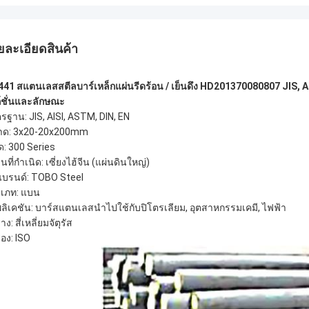
ยละเอียดสินค้า
441 สแตนเลสสตีลบาร์เหล็กแผ่นรีดร้อน / เย็นดึง HD201370080807 JIS, A
ก์ชั่นและลักษณะ
รฐาน: JIS, AISI, ASTM, DIN, EN
ด: 3x20-20x200mm
ด: 300 Series
ที่กำเนิด: เซี่ยงไฮ้จีน (แผ่นดินใหญ่)
อแบรนด์: TOBO Steel
เภท: แบน
ลิเคชัน: บาร์สแตนเลสนำไปใช้กับปิโตรเลียม, อุตสาหกรรมเคมี, ไฟฟ้า
่าง: สี่เหลี่ยมจัตุรัส
รอง: ISO