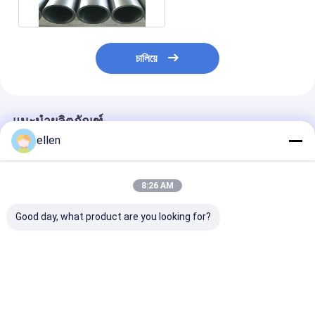
চালিয়ে
แนะนำผลิตภัณฑ์
ellen
8:26 AM
Good day, what product are you looking for?
ผลิตสูง S31803 หลอด
ท่อไร้รอยต่อสแตนเลสดู
ท่อไร้รอยต่อสแ
เหล็กดับเพลสไร้สแตน
เพล็กซ์ 2205 ASME
Super Duplex 
เลส 2205 ผนังบาง
SA790 สำหรับน้ำมัน
ASTM A789 สำ
แปรรูปเคมี
โรงงานแยกเกลื
ราคาดีที่สุด
ราคาดีที่สุด
ราคาดีที่ส