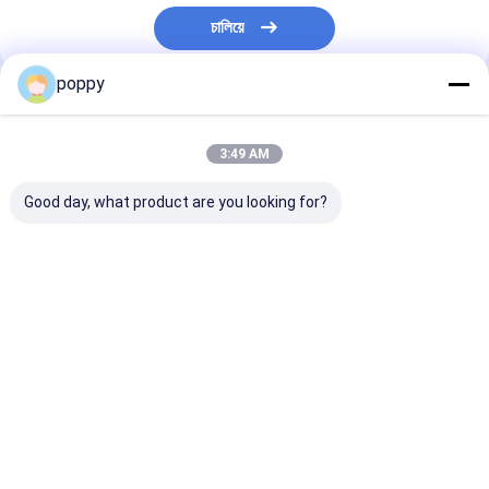
ทัวร์โรงงาน
চালিয়ে
ควบคุมคุณภาพ
poppy
หมวดหมู่ของเรา
ติดต่อเรา
3:49 AM
503 Service Temporarily Unavailable 503 Service Temporarily
Good day, what product are you looking for?
ขอใบเสนอราคา
ฟิตติ้งเชื่อมชน
ฟิตติ้งเชื่อมชน
ศอกสแตนเลส
ทีสแตนเลส
ศอกสแตนเลส
ทีสแตนเลส
Desktop Site
บ้าน
เกี่ยวกับเรา
ติดต่อเรา
Privacy Policy
แผนผังเว็บไซต์
ท่อเหล็กสแตนเลส
คุณภาพ
ฟิตติ้งเชื่อมชน
โรงงานในประเทศจีน.Copyright © 2026 TOBO