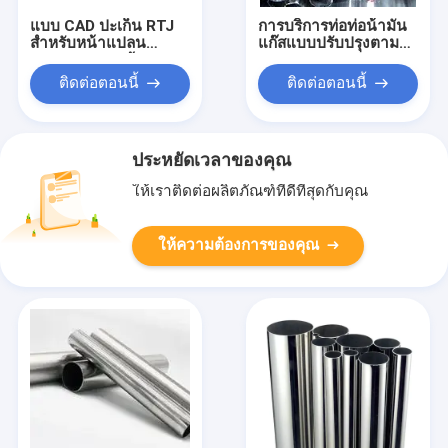
แบบ CAD ปะเก็น RTJ
การบริการท่อท่อน้ํามัน
สำหรับหน้าแปลน
แก๊สแบบปรับปรุงตาม
REACH Eco พร้อม
มาตรฐาน ASTM A106
รายงานผลการทดสอบ
Gr.B
ติดต่อตอนนี้
ติดต่อตอนนี้
วัสดุ
ประหยัดเวลาของคุณ
ให้เราติดต่อผลิตภัณฑ์ที่ดีที่สุดกับคุณ
ให้ความต้องการของคุณ