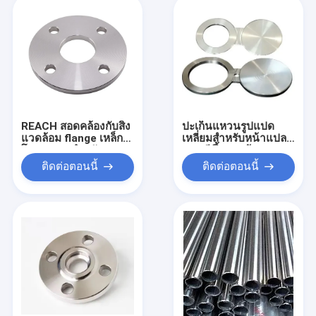
REACH สอดคล้องกับสิ่ง
ปะเก็นแหวนรูปแปด
แวดล้อม flange เหล็ก
เหลี่ยมสำหรับหน้าแปลน
โกง เหมาะสําหรับ
แบบตีขึ้นรูปพร้อม
โครงการท่อที่ยั่งยืน
แผนภูมิแรงบิดโบลต์
ติดต่อตอนนี้
ติดต่อตอนนี้
CAD