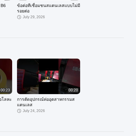
 B6
ข้อต่อทีเชื่อมชนสแตนเลสแบบไม่มี
รอยต่อ
July 29, 2026
00:03
00:06
นสูง
อุปกรณ์ข้อต่อทีเชื่อมชนสแตนเลส
304 316L ที่ทนทาน
July 28, 2026
00:23
00:20
่อโลหะ
การตัดอุปกรณ์ท่ออุตสาหกรรมส
แตนเลส
July 24, 2026