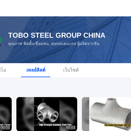
TOBO STEEL GROUP CHINA
คุณภาพ ฟิตติ้งเชื่อมชน, ศอกสแตนเลส ผู้ผลิตจากจีน
ดีโอ
เพลย์ลิสต์
เว็บไซต์
00:03
00:03